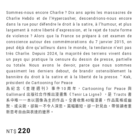
Sommes-nous encore Charlie ? Dix ans après les massacres de
Charlie Hebdo et de l'Hypercasher, descendrions-nous encore
dans la rue pour défendre le droit à la satire, à l'humour, et plus
largement à notre liberté d'expression, et le rejet de toute forme
de violence ? Alors que la France se prépare à cet examen de
conscience autour des commémorations du 7 janvier 2015, on
peut déjà dire qu'ailleurs dans le monde, la tendance n'est pas
très Charlie. Depuis 2024, la majorité des terriens vivent dans
un pays qui pratique la censure du dessin de presse, partielle
ou totale.
Nous avons le devoir, parce que nous sommes
quasiment les derniers debout, de brandir ostensiblement la
bannière du droit à la satire et à la liberté de la presse. " Kak,
président de Cartooning for Peace
為紀念《查理週刊》事件10周年，Cartooning for Peace 與
Gallimard 出版社合作推出漫畫集《Tenir La Ligne》，是 Tracts 書
系中唯一一本以圖像為主的作品。全書收集40幅漫畫，作品風格或幽
默、或尖銳，卻無一不令人深思。篇幅雖短，卻一針見血，帶領讀者重
新思考自由與表達的邊界。
220
NT$