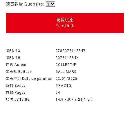
購買數量 Quantité:
現貨供應
En stock
ISBN-13:
9782073112347
ISBN-10
207311234X
作者 Auteur
COLLECTIF
出版社 Editeur
GALLIMARD
出版年份 Date de parution
02/01/2025
系列 Séries
TRACTS
頁數 Pages
64
尺吋 La taille
14.9 x 0.7 x 21.1 cm