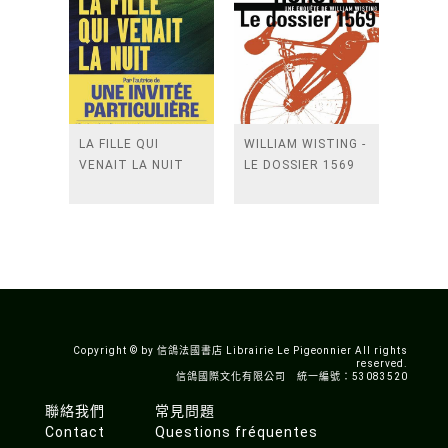
LA FILLE QUI
WILLIAM WISTING -
VENAIT LA NUIT
LE DOSSIER 1569
Copyright © by 信鴿法國書店 Librairie Le Pigeonnier All rights
reserved.
信鴿國際文化有限公司 統一編號：53083520
聯絡我們
常見問題
Contact
Questions fréquentes