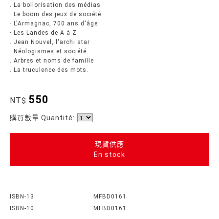
. La bollorisation des médias
· Le boom des jeux de société
· L'Armagnac, 700 ans d'âge
· Les Landes de A à Z
. Jean Nouvel, l'archi star
. Néologismes et société
. Arbres et noms de famille
. La truculence des mots.
550
NT$
購買數量 Quantité:
現貨供應
En stock
ISBN-13:
MFBD0161
ISBN-10
MFBD0161