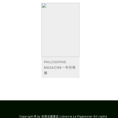
FEVRIER 2026 - EN
FAUT-IL (ENCORE)
AMOUR, AU
AVOIR DE
TRAVAIL, DANS LA
L'AMBITION ? -
VI
NOVEMBRE
PHILOSOPHIE
MAGAZINE一年份預
購
Copyright © by 信鴿法國書店 Librairie Le Pigeonnier All rights