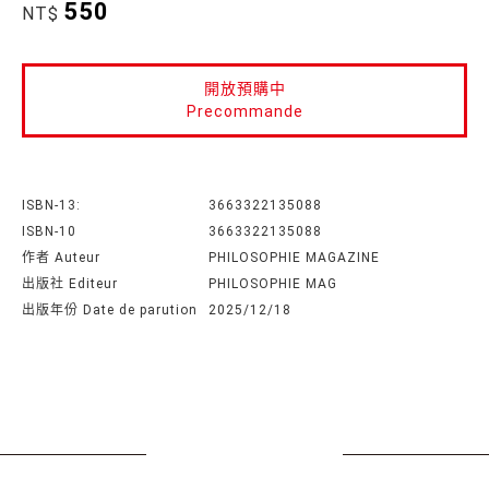
550
NT$
開放預購中
Precommande
ISBN-13:
3663322135088
ISBN-10
3663322135088
作者 Auteur
PHILOSOPHIE MAGAZINE
出版社 Editeur
PHILOSOPHIE MAG
出版年份 Date de parution
2025/12/18