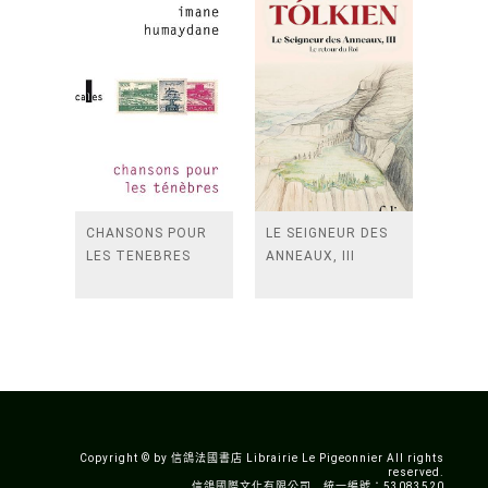
CHANSONS POUR
LE SEIGNEUR DES
LES TENEBRES
ANNEAUX, III
Copyright © by 信鴿法國書店 Librairie Le Pigeonnier All rights
reserved.
信鴿國際文化有限公司 統一編號：53083520