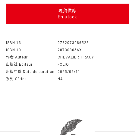
現貨供應
En stock
ISBN-13:
9782073086525
ISBN-10
207308656X
作者 Auteur
CHEVALIER TRACY
出版社 Editeur
FOLIO
出版年份 Date de parution
2025/06/11
系列 Séries
NA