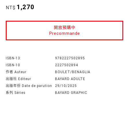
1,270
NT$
開放預購中
Precommande
ISBN-13:
9782227502895
ISBN-10
2227502894
作者 Auteur
BOULET/BENAGLIA
出版社 Editeur
BAYARD ADULTE
出版年份 Date de parution
29/10/2025
系列 Séries
BAYARD GRAPHIC