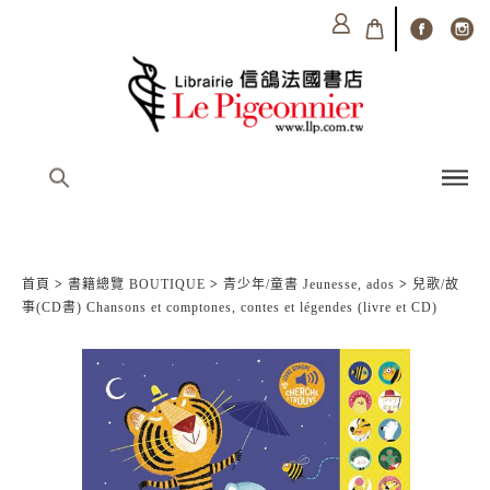
首頁
>
書籍總覽 BOUTIQUE
>
青少年/童書 Jeunesse, ados
>
兒歌/故
事(CD書) Chansons et comptones, contes et légendes (livre et CD)