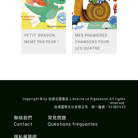
PETIT DRAGON,
MES PREMIERES
MEME PAS PEUR !
CHANSONS POUR
LES QUATRE
SAISONS
Copyright © by 信鴿法國書店 Librairie Le Pigeonnier All rights
reserved.
信鴿國際文化有限公司 統一編號：53083520
聯絡我們
常見問題
Contact
Questions fréquentes
隱私權聲明