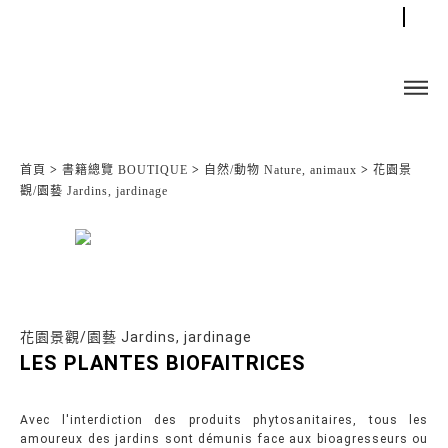
首頁
>
書籍總覽 BOUTIQUE
>
自然/動物 Nature, animaux
>
花園景
觀/園藝 Jardins, jardinage
花園景觀/園藝 Jardins, jardinage
LES PLANTES BIOFAITRICES
Avec l'interdiction des produits phytosanitaires, tous les
amoureux des jardins sont démunis face aux bioagresseurs ou