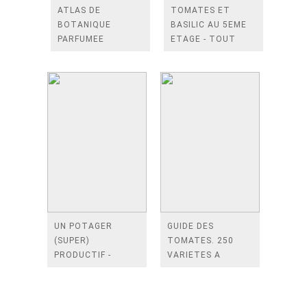
ATLAS DE
TOMATES ET
BOTANIQUE
BASILIC AU 5EME
PARFUMEE
ETAGE - TOUT
POUR REUSSIR
VOTRE POTAGER
DE BALCON
UN POTAGER
GUIDE DES
(SUPER)
TOMATES. 250
PRODUCTIF -
VARIETES A
COMMENT ETRE
CULTIVER ET
EFFICACE AU
DEGUSTER
POTAGER EN