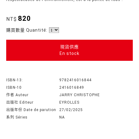
820
NT$
購買數量 Quantité:
現貨供應
En stock
ISBN-13:
9782416016844
ISBN-10
2416016849
作者 Auteur
JARRY CHRISTOPHE
出版社 Editeur
EYROLLES
出版年份 Date de parution
27/02/2025
系列 Séries
NA