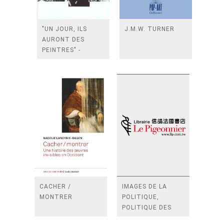
"UN JOUR, ILS
J.M.W. TURNER
AURONT DES
PEINTRES" -
L'AVENEMENT DES
PEINTRES
AMERICAINS
(PARIS 1867 - NEW
YORK 1948
CACHER /
IMAGES DE LA
MONTRER
POLITIQUE,
POLITIQUE DES
IMAGES - UN