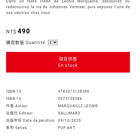
Dans un texte inédit de Léonie Marquaille, découvrez ou
redécouvrez la vie de Johannes Vermeer, puis exposez l'une de
ses oeuvres chez vous.
490
NT$
購買數量 Quantité:
現貨供應
En stock
ISBN-13:
9782073128386
ISBN-10
2073128386
作者 Auteur
MARQUAILLE LEONIE
出版社 Editeur
GALLIMARD
出版年份 Date de parution
09/10/2025
系列 Séries
POP-ART