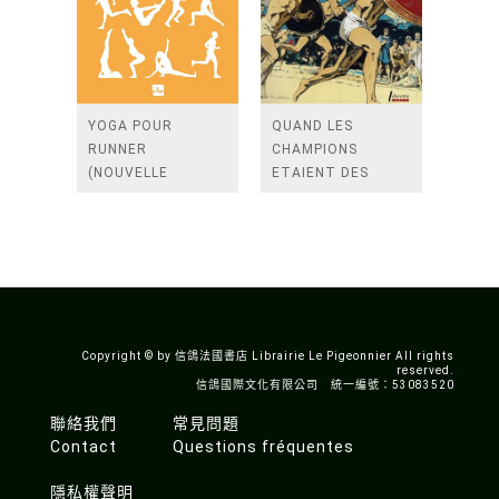
YOGA POUR
QUAND LES
RUNNER
CHAMPIONS
(NOUVELLE
ETAIENT DES
EDITION)
DIEUX
Copyright © by 信鴿法國書店 Librairie Le Pigeonnier All rights
reserved.
信鴿國際文化有限公司 統一編號：53083520
聯絡我們
常見問題
Contact
Questions fréquentes
隱私權聲明