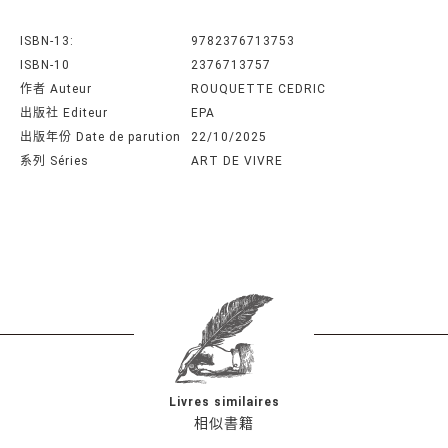
ISBN-13:
9782376713753
ISBN-10
2376713757
作者 Auteur
ROUQUETTE CEDRIC
出版社 Editeur
EPA
出版年份 Date de parution
22/10/2025
系列 Séries
ART DE VIVRE
Livres similaires
相似書籍