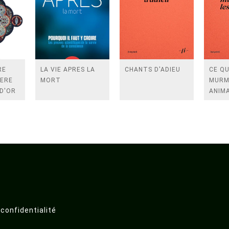
RE
LA VIE APRES LA
CHANTS D'ADIEU
CE Q
TERE
MORT
MURM
 D'OR
ANIM
RES -
ES
 confidentialité