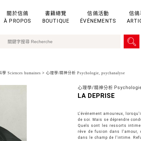
關於信鴿
書籍總覽
信鴿活動
信鴿
À PROPOS
BOUTIQUE
ÉVÉNEMENTS
ARTI
 Sciences humaines
>
心理學/精神分析 Psychologie, psychanalyse
心理學/精神分析 Psychologie,
LA DEPRISE
L'événement amoureux, lorsqu'il
de soi. Mais se déprendre condu
Quels sont les ressorts intimes
rêve de fusion dans l'amour, c
dans le champ de l'intime. Ref