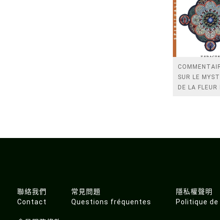
COMMENTAI
SUR LE MYS
DE LA FLEUR
(ESPACES LIB
SPIRITUALIT
VIVANTES)
聯絡我們
常見問題
隱私權聲明
Contact
Questions fréquentes
Politique de