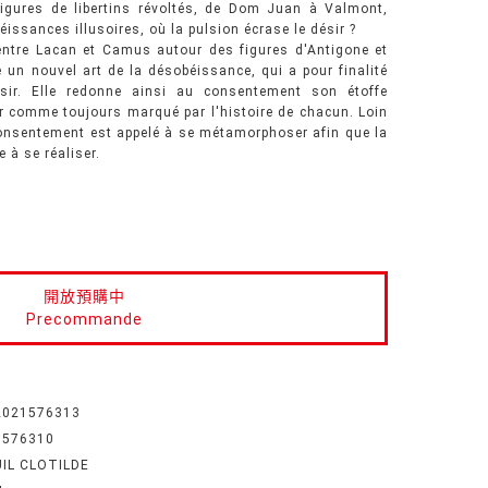
figures de libertins révoltés, de Dom Juan à Valmont,
éissances illusoires, où la pulsion écrase le désir ?
 entre Lacan et Camus autour des figures d'Antigone et
 un nouvel art de la désobéissance, qui a pour finalité
ir. Elle redonne ainsi au consentement son étoffe
r comme toujours marqué par l'histoire de chacun. Loin
 consentement est appelé à se métamorphoser afin que la
 à se réaliser.
開放預購中
Precommande
2021576313
1576310
UIL CLOTILDE