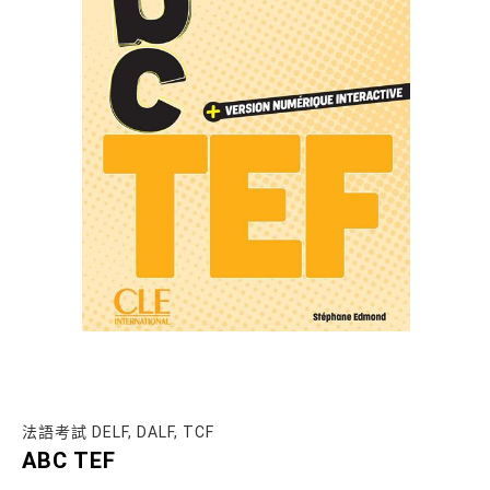
法語考試 DELF, DALF, TCF
ABC TEF