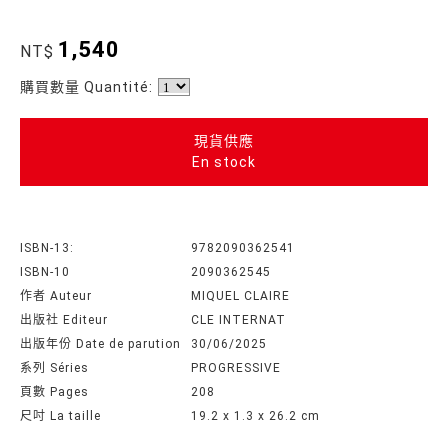
1,540
NT$
購買數量 Quantité:
現貨供應
En stock
ISBN-13:
9782090362541
ISBN-10
2090362545
作者 Auteur
MIQUEL CLAIRE
出版社 Editeur
CLE INTERNAT
出版年份 Date de parution
30/06/2025
系列 Séries
PROGRESSIVE
頁數 Pages
208
尺吋 La taille
19.2 x 1.3 x 26.2 cm