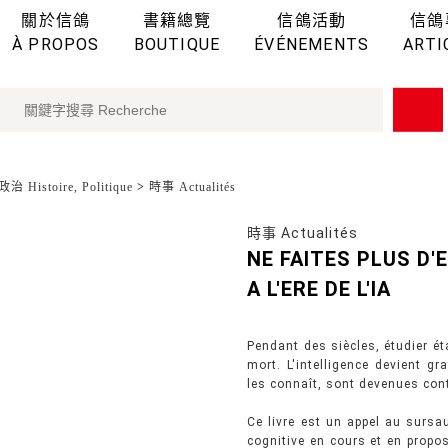
關於信鴿
書籍總覽
信鴿活動
信鴿
À PROPOS
BOUTIQUE
ÉVÉNEMENTS
ARTI
治 Histoire, Politique
>
時事 Actualités
時事 Actualités
NE FAITES PLUS D
A L'ERE DE L'IA
Pendant des siècles, étudier ét
mort. L'intelligence devient gr
les connaît, sont devenues con
Ce livre est un appel au sursau
cognitive en cours et en propo