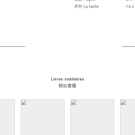
尺吋 La taille
14 x
Livres similaires
相似書籍