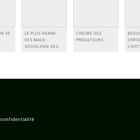
ON SE
LE PLUS GRAND
L'HEURE DES
BESCH
DES MAUX -
PREDATEURS
CHRO
SOCIOLOGIE DES
L'HIS
GUERRES CIVILES
XXE E
SIECL
 confidentialité