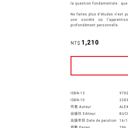
la question fondamentale : que
Ne faites plus d'études n'est pa
une société où l'apprentis
profondément personnelle.
1,210
NT$
ISBN-13:
978
ISBN-10
228
作者 Auteur
ALE
出版社 Editeur
BUC
出版年份 Date de parution
16/
頁數 Pages
296