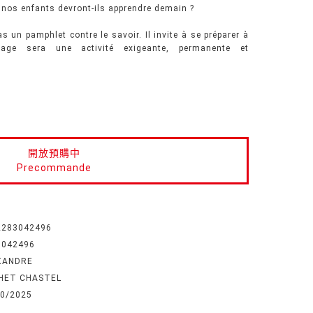
 nos enfants devront-ils apprendre demain ?
s un pamphlet contre le savoir. Il invite à se préparer à
sage sera une activité exigeante, permanente et
開放預購中
Precommande
2283042496
3042496
XANDRE
HET CHASTEL
10/2025