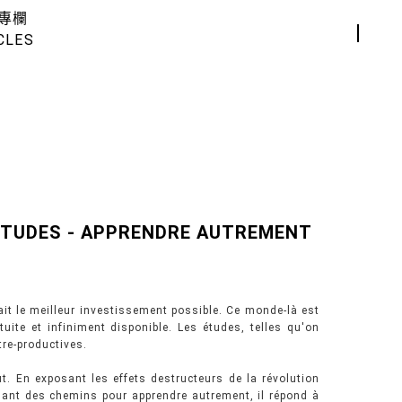
專欄
CLES
'ETUDES - APPRENDRE AUTREMENT
ait le meilleur investissement possible. Ce monde-là est
atuite et infiniment disponible. Les études, telles qu'on
tre-productives.
t. En exposant les effets destructeurs de la révolution
sant des chemins pour apprendre autrement, il répond à