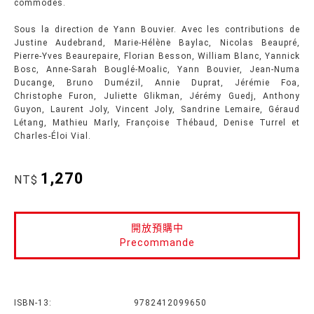
commodes.
Sous la direction de Yann Bouvier. Avec les contributions de
Justine Audebrand, Marie-Hélène Baylac, Nicolas Beaupré,
Pierre-Yves Beaurepaire, Florian Besson, William Blanc, Yannick
Bosc, Anne-Sarah Bouglé-Moalic, Yann Bouvier, Jean-Numa
Ducange, Bruno Dumézil, Annie Duprat, Jérémie Foa,
Christophe Furon, Juliette Glikman, Jérémy Guedj, Anthony
Guyon, Laurent Joly, Vincent Joly, Sandrine Lemaire, Géraud
Létang, Mathieu Marly, Françoise Thébaud, Denise Turrel et
Charles-Éloi Vial.
1,270
NT$
開放預購中
Precommande
ISBN-13:
9782412099650