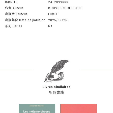
ISBN-10
2412099650
作者 Auteur
BOUVIER/COLLECTIF
出版社 Editeur
FIRST
出版年份 Date de parution
2025/09/25
系列 Séries
NA
Livres similaires
相似書籍