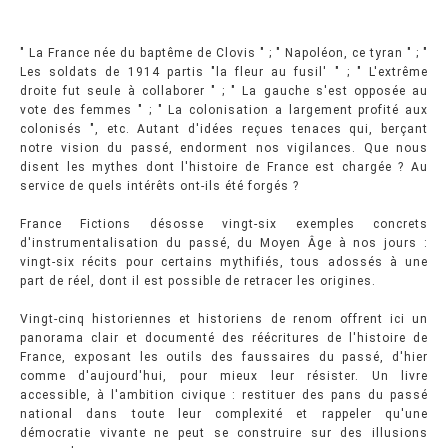
" La France née du baptême de Clovis " ; " Napoléon, ce tyran " ; "
Les soldats de 1914 partis "la fleur au fusil' " ; " L'extrême
droite fut seule à collaborer " ; " La gauche s'est opposée au
vote des femmes " ; " La colonisation a largement profité aux
colonisés ", etc. Autant d'idées reçues tenaces qui, berçant
notre vision du passé, endorment nos vigilances. Que nous
disent les mythes dont l'histoire de France est chargée ? Au
service de quels intérêts ont-ils été forgés ?
France Fictions désosse vingt-six exemples concrets
d'instrumentalisation du passé, du Moyen Âge à nos jours :
vingt-six récits pour certains mythifiés, tous adossés à une
part de réel, dont il est possible de retracer les origines.
Vingt-cinq historiennes et historiens de renom offrent ici un
panorama clair et documenté des réécritures de l'histoire de
France, exposant les outils des faussaires du passé, d'hier
comme d'aujourd'hui, pour mieux leur résister. Un livre
accessible, à l'ambition civique : restituer des pans du passé
national dans toute leur complexité et rappeler qu'une
démocratie vivante ne peut se construire sur des illusions