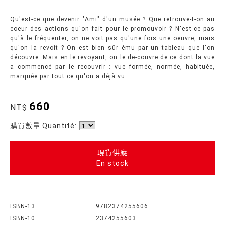
Qu'est-ce que devenir "Ami" d'un musée ? Que retrouve-t-on au
coeur des actions qu'on fait pour le promouvoir ? N'est-ce pas
qu'à le fréquenter, on ne voit pas qu'une fois une oeuvre, mais
qu'on la revoit ? On est bien sûr ému par un tableau que l'on
découvre. Mais en le revoyant, on le de-couvre de ce dont la vue
a commencé par le recouvrir : vue formée, normée, habituée,
marquée par tout ce qu'on a déjà vu.
660
NT$
購買數量 Quantité:
現貨供應
En stock
ISBN-13:
9782374255606
ISBN-10
2374255603