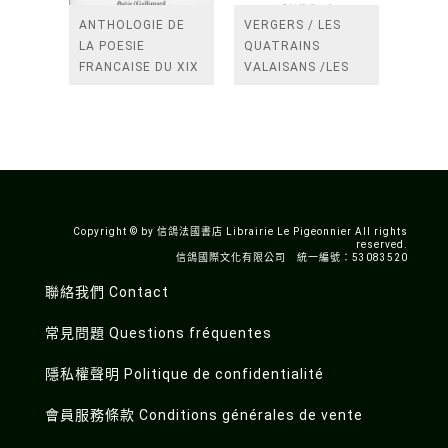
ANTHOLOGIE DE
VERGERS / LES
LA POESIE
QUATRAINS
FRANCAISE DU XIX
VALAISANS /LES
SIECLE (TOME 2-DE
ROSES /LES
BAUDELAIRE A
FENETRES
SAINT-POL-ROUX)
/TENDRES IMPOTS
A LA FRANCE
Copyright © by 信鴿法國書店 Librairie Le Pigeonnier All rights
reserved.
信鴿國際文化有限公司 統一編號：53083520
聯絡我們 Contact
常見問題 Questions fréquentes
隱私權聲明 Politique de confidentialité
會員服務條款 Conditions générales de vente