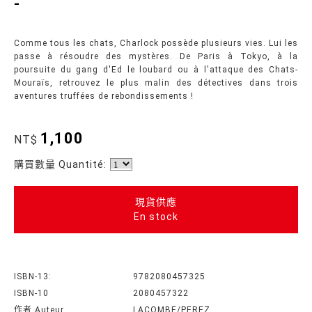
-
Comme tous les chats, Charlock possède plusieurs vies. Lui les
passe à résoudre des mystères. De Paris à Tokyo, à la
poursuite du gang d'Ed le loubard ou à l'attaque des Chats-
Mouraïs, retrouvez le plus malin des détectives dans trois
aventures truffées de rebondissements !
1,100
NT$
購買數量 Quantité:
現貨供應
En stock
ISBN-13:
9782080457325
ISBN-10
2080457322
作者 Auteur
LACOMBE/PEREZ