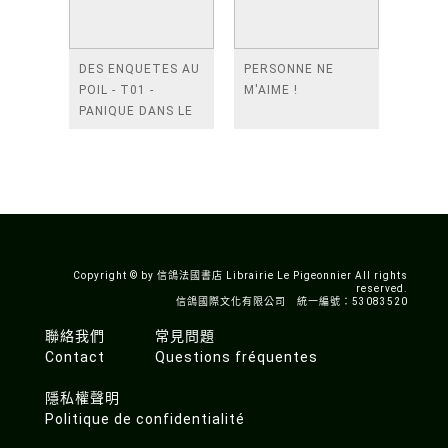
DES ENQUETES AU
PERSONNE NE
POIL - T01 -
M'AIME !
PANIQUE DANS LE
NID
Copyright © by 信鴿法國書店 Librairie Le Pigeonnier All rights
reserved.
信鴿國際文化有限公司 統一編號：53083520
聯絡我們
常見問題
Contact
Questions fréquentes
隱私權聲明
Politique de confidentialité