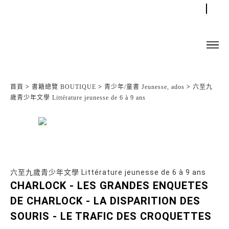
首頁
>
書籍總覽 BOUTIQUE
>
青少年/童書 Jeunesse, ados
>
六至九
歲青少年文學 Littérature jeunesse de 6 à 9 ans
六至九歲青少年文學 Littérature jeunesse de 6 à 9 ans
CHARLOCK - LES GRANDES ENQUETES
DE CHARLOCK - LA DISPARITION DES
SOURIS - LE TRAFIC DES CROQUETTES