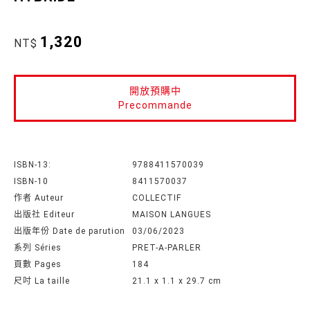
1,320
NT$
開放預購中
Precommande
ISBN-13:
9788411570039
ISBN-10
8411570037
作者 Auteur
COLLECTIF
出版社 Editeur
MAISON LANGUES
出版年份 Date de parution
03/06/2023
系列 Séries
PRET-A-PARLER
頁數 Pages
184
尺吋 La taille
21.1 x 1.1 x 29.7 cm