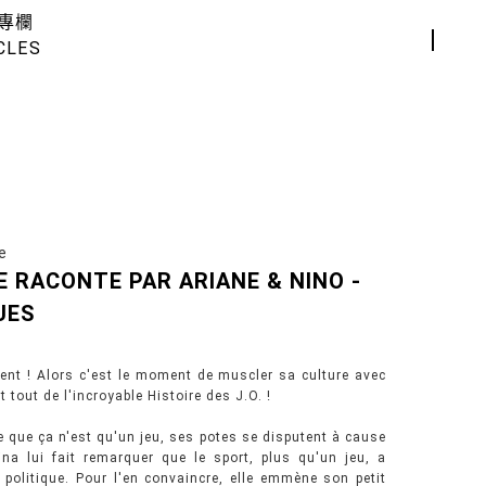
專欄
CLES
e
RE RACONTE PAR ARIANE & NINO -
UES
ent ! Alors c'est le moment de muscler sa culture avec
t tout de l'incroyable Histoire des J.O. !
e que ça n'est qu'un jeu, ses potes se disputent à cause
ina lui fait remarquer que le sport, plus qu'un jeu, a
 politique. Pour l'en convaincre, elle emmène son petit