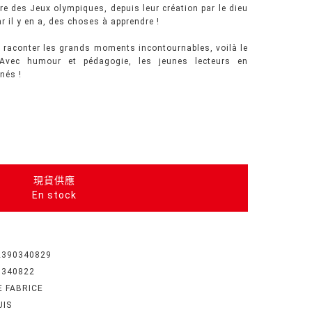
ire des Jeux olympiques, depuis leur création par le dieu
r il y en a, des choses à apprendre !
en raconter les grands moments incontournables, voilà le
. Avec humour et pédagogie, les jeunes lecteurs en
nés !
現貨供應
En stock
2390340829
0340822
E FABRICE
UIS