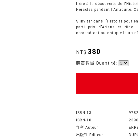
frère à la découverte de l'Histo
Héraclès pendant l'Antiquité. Ca
S'inviter dans l'Histoire pour 
parti pris d'Ariane et Nino
apprendront autant que leurs aî
380
NT$
購買數量 Quantité:
ISBN-13:
978
ISBN-10
239
作者 Auteur
ERR
出版社 Editeur
DUP