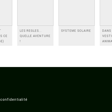
T
LES REGLES...
SYSTEME SOLAIRE
DANS 
IS CE
QUELLE AVENTURE
VESTI
GE)
!
ANIM
 confidentialité