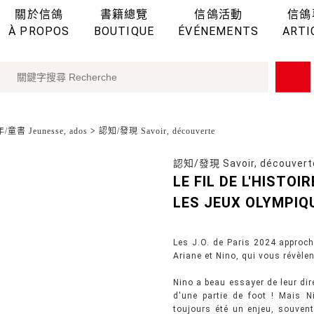
關於信鴿
書籍總覽
信鴿活動
信鴿
À PROPOS
BOUTIQUE
ÉVÉNEMENTS
ARTI
童書 Jeunesse, ados
>
認知/發現 Savoir, découverte
認知/發現 Savoir, découvert
LE FIL DE L'HISTOI
LES JEUX OLYMPIQ
Les J.O. de Paris 2024 approch
Ariane et Nino, qui vous révèlen
Nino a beau essayer de leur dir
d'une partie de foot ! Mais N
toujours été un enjeu, souvent