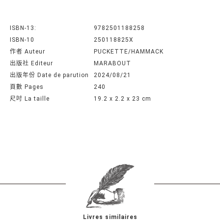
ISBN-13:
9782501188258
ISBN-10
250118825X
作者 Auteur
PUCKETTE/HAMMACK
出版社 Editeur
MARABOUT
出版年份 Date de parution
2024/08/21
頁數 Pages
240
尺吋 La taille
19.2 x 2.2 x 23 cm
Livres similaires