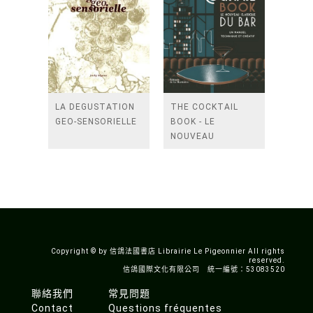
LA DEGUSTATION
THE COCKTAIL
GEO-SENSORIELLE
BOOK - LE
NOUVEAU
CLASSIQUE DU BAR
Copyright © by 信鴿法國書店 Librairie Le Pigeonnier All rights
reserved.
信鴿國際文化有限公司 統一編號：53083520
聯絡我們
常見問題
Contact
Questions fréquentes