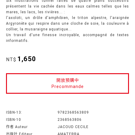
Six illustrations tunnel faites de quatre plans successifs
présentent la vie cachée dans les eaux calmes telles que les
mares, les lacs, les rivières... :
l'axoloti, un drôle d'amphibien, le triton alpestre, l'araignée
Argyronète qui respire dans une cloche de soie, la couleuvre à
collier, la musaraigne aquatique...
Un travail d'une finesse incroyable, accompagné de textes
informatifs.
1,650
NT$
開放預購中
Precommande
ISBN-13:
9782368563809
ISBN-10
2368563806
作者 Auteur
JACOUD CECILE
出版社 Editeur
AMATERRA