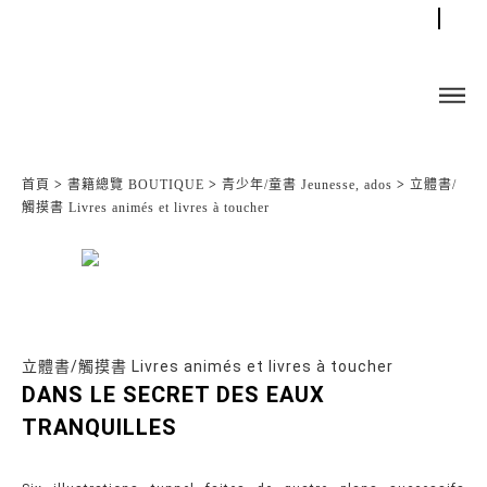
首頁
>
書籍總覽 BOUTIQUE
>
青少年/童書 Jeunesse, ados
>
立體書/
觸摸書 Livres animés et livres à toucher
立體書/觸摸書 Livres animés et livres à toucher
DANS LE SECRET DES EAUX
TRANQUILLES