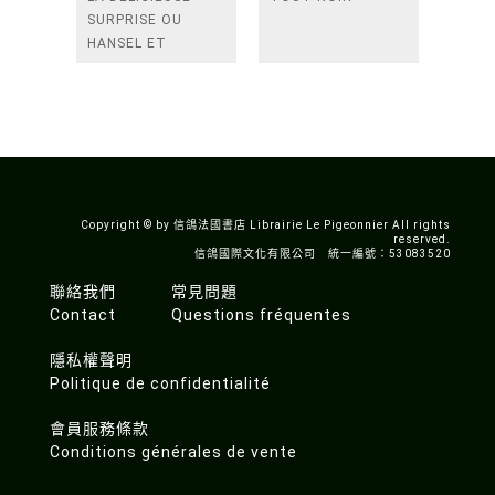
SURPRISE OU
HANSEL ET
GRETEL DANS LA
MELASSE
Copyright © by 信鴿法國書店 Librairie Le Pigeonnier All rights
reserved.
信鴿國際文化有限公司 統一編號：53083520
聯絡我們
常見問題
Contact
Questions fréquentes
隱私權聲明
Politique de confidentialité
會員服務條款
Conditions générales de vente