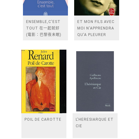
ENSEMBLE,C'EST
ET MON FILS AVEC
TOUT 在一起就好
MOI N'APPRENDRA
(電影：巴黎夜未眠)
QU'A PLEURER
POIL DE CAROTTE
L'HERESIARQUE ET
CIE