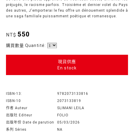
préjugés, le racisme parfois. Troisième et dernier volet du Pays
des autres, J'emporterai le feu offre un dénouement splendide à
une saga familiale puissamment poétique et romanesque.
550
NT$
購買數量 Quantité:
現貨供應
En stock
ISBN-13:
9782073133816
ISBN-10
2073133819
作者 Auteur
SLIMANI LEILA
出版社 Editeur
FOLIO
出版年份 Date de parution
05/03/2026
系列 Séries
NA