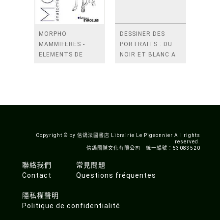
MORPHO
DESSINER DES
MAMMIFERES -
PORTRAITS : DU
ELEMENTS DE
NOIR ET BLANC A
MORPHOLOGIE
LA COULEUR
COMPAREE
Copyright © by 信鴿法國書店 Librairie Le Pigeonnier All rights
reserved.
信鴿國際文化有限公司 統一編號：53083520
聯絡我們
常見問題
Contact
Questions fréquentes
隱私權聲明
Politique de confidentialité