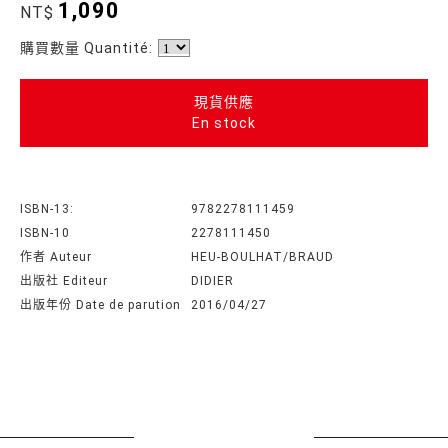
1,090
NT$
購買數量 Quantité:
現貨供應
En stock
ISBN-13:
9782278111459
ISBN-10
2278111450
作者 Auteur
HEU-BOULHAT/BRAUD
出版社 Editeur
DIDIER
出版年份 Date de parution
2016/04/27