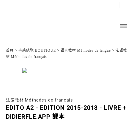
首頁
>
書籍總覽 BOUTIQUE
>
語言教材 Méthodes de langue
>
法語教
材 Méthodes de français
法語教材 Méthodes de français
EDITO A2 - EDITION 2015-2018 - LIVRE +
DIDIERFLE.APP 課本