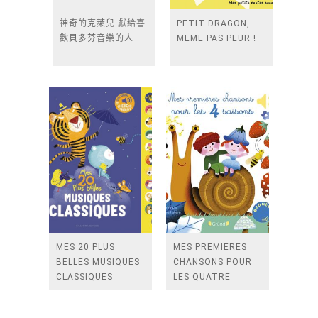
神奇的克萊兒 獻給喜
PETIT DRAGON,
歡貝多芬音樂的人
MEME PAS PEUR !
MES 20 PLUS
MES PREMIERES
BELLES MUSIQUES
CHANSONS POUR
CLASSIQUES
LES QUATRE
SAISONS