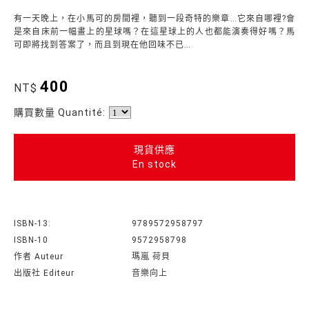
有一天晚上，在小馬可的房間裡，聽到一段奇特的樂章…它來自哪裡?會
是來自床前一幅畫上的星球嗎？在這星球上的人也都能演奏得好嗎？馬
可即將找到答案了，而且到現在他回味不已…
400
NT$
購買數量 Quantité:
現貨供應
En stock
ISBN-13:
9789572958797
ISBN-10
9572958798
作者 Auteur
瑪嵐 荷貝
出版社 Editeur
音樂向上