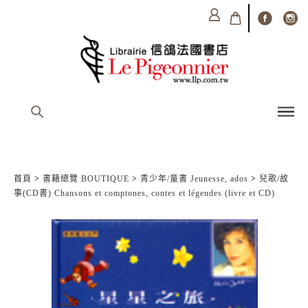
首頁
>
書籍總覽 BOUTIQUE
>
青少年/童書 Jeunesse, ados
>
兒歌/故
事(CD書) Chansons et comptones, contes et légendes (livre et CD)