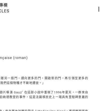
專欄
CLES
çaise (roman)
連著另一扇門，通向更多的門，開啟新的門，再引領至更多的
，我們這個物種才不斷地遷徙。」
片導演 Gauz' 在這部小說中重現了1996年夏天，一群來自
伯納德教堂的事件，這是法國移民史上一場具有里程碑意義的