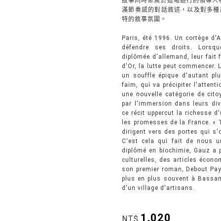
故事同時聚焦於這場遊行的領導人物，來
滿節奏感的對話敘述，以及對多種語
特的敘事氛圍。
Paris, été 1996. Un cortège d'A
défendre ses droits. Lorsqu
diplômée d'allemand, leur fait f
d'Or, la lutte peut commencer. L
un souffle épique d'autant pl
faim, qui va précipiter l'atten
une nouvelle catégorie de citoy
par l'immersion dans leurs di
ce récit uppercut la richesse
les promesses de la France. « 
dirigent vers des portes qui s'
C'est cela qui fait de nous u
diplômé en biochimie, Gauz a 
culturelles, des articles écono
son premier roman, Debout Payé,
plus en plus souvent à Bassam,
d'un village d'artisans.
1,020
NT$