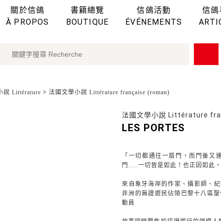
關於信鴿
書籍總覽
信鴿活動
信鴿
À PROPOS
BOUTIQUE
ÉVÉNEMENTS
ARTI
 Littérature
>
法國文學小說 Littérature française (roman)
法國文學小說 Littérature fran
LES PORTES
「一切都通往一扇門，而門後又
門……一切皆是如此！也正因如此
來自象牙海岸的作家、攝影師、紀錄
非洲的無證遊民佔領巴黎十八區聖
動員