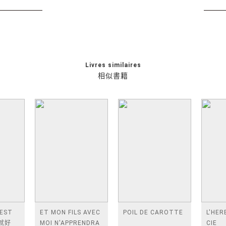
Livres similaires
相似書籍
'EST
ET MON FILS AVEC
POIL DE CAROTTE
L'HER
起就好
MOI N'APPRENDRA
CIE