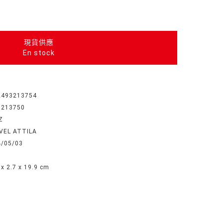
現貨供應
En stock
2493213754
3213750
Z
VEL ATTILA
4/05/03
 x 2.7 x 19.9 cm