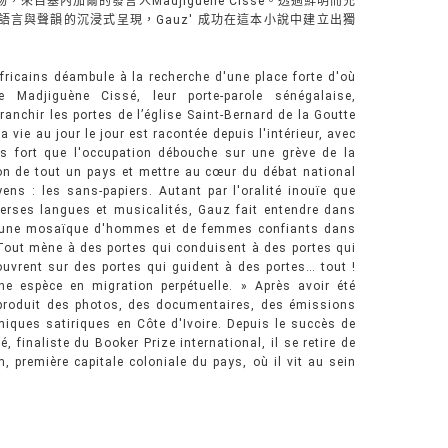
自塞內加爾的發言人Madjiguène Cissé。透過鮮明而充
言與聲韻的沉浸式呈現，Gauz' 成功在這本小說中建立出獨
fricains déambule à la recherche d'une place forte d'où
e Madjiguène Cissé, leur porte-parole sénégalaise,
ranchir les portes de l’église Saint-Bernard de la Goutte
a vie au jour le jour est racontée depuis l'intérieur, avec
us fort que l'occupation débouche sur une grève de la
tion de tout un pays et mettre au cœur du débat national
ens : les sans-papiers. Autant par l'oralité inouïe que
verses langues et musicalités, Gauz fait entendre dans
 d'une mosaïque d'hommes et de femmes confiants dans
Tout mène à des portes qui conduisent à des portes qui
ouvrent sur des portes qui guident à des portes… tout !
ne espèce en migration perpétuelle. » Après avoir été
produit des photos, des documentaires, des émissions
miques satiriques en Côte d'Ivoire. Depuis le succès de
 finaliste du Booker Prize international, il se retire de
 première capitale coloniale du pays, où il vit au sein