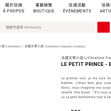
關於信鴿
書籍總覽
信鴿活動
信鴿
À PROPOS
BOUTIQUE
ÉVÉNEMENTS
ARTI
 Littérature
>
法國文學小說 Littérature française (roman)
法國文學小說 Littérature fran
LE PETIT PRINCE -
Le premier soir, je me suis d
habitée. J'étais bien plus is
Alors, vous imaginez ma surpris
réveillé. Elle disait : "S'il vous
vu ce petit bonhomme tout à fai