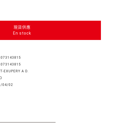
現貨供應
En stock
2073143815
2073143815
T-EXUPERY A D.
IO
6/04/02