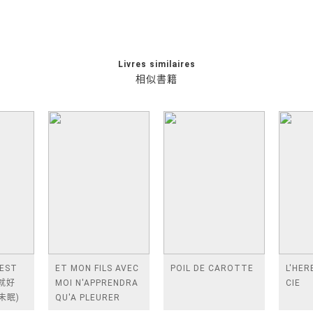
Livres similaires
相似書籍
'EST
ET MON FILS AVEC
POIL DE CAROTTE
L'HER
起就好
MOI N'APPRENDRA
CIE
未眠)
QU'A PLEURER