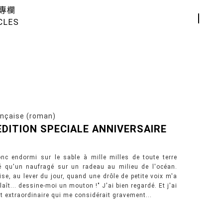
專欄
CLES
çaise (roman)
 EDITION SPECIALE ANNIVERSAIRE
onc endormi sur le sable à mille milles de toute terre
olé qu'un naufragé sur un radeau au milieu de l'océan.
e, au lever du jour, quand une drôle de petite voix m'a
 plaît... dessine-moi un mouton !" J'ai bien regardé. Et j'ai
t extraordinaire qui me considérait gravement...