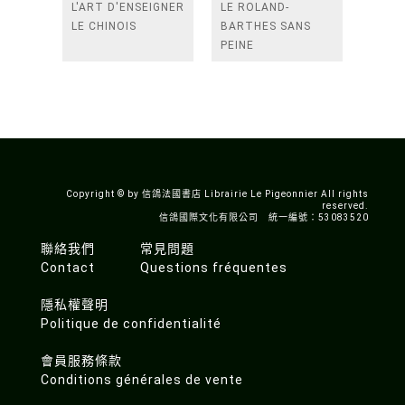
L'ART D'ENSEIGNER
LE ROLAND-
LE CHINOIS
BARTHES SANS
PEINE
Copyright © by 信鴿法國書店 Librairie Le Pigeonnier All rights
reserved.
信鴿國際文化有限公司 統一編號：53083520
聯絡我們
常見問題
Contact
Questions fréquentes
隱私權聲明
Politique de confidentialité
會員服務條款
Conditions générales de vente