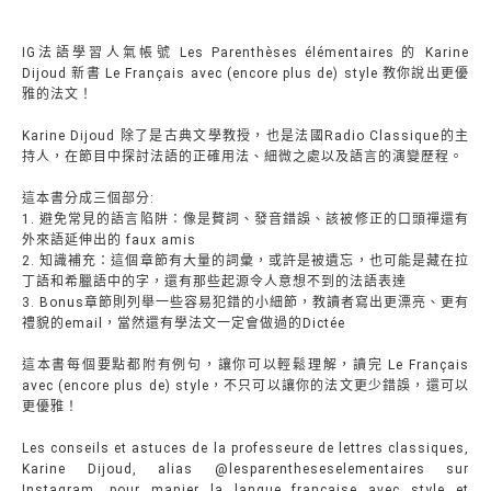
IG法語學習人氣帳號 Les Parenthèses élémentaires 的 Karine
Dijoud 新書 Le Français avec (encore plus de) style 教你說出更優
雅的法文！
Karine Dijoud 除了是古典文學教授，也是法國Radio Classique的主
持人，在節目中探討法語的正確用法、細微之處以及語言的演變歷程。
這本書分成三個部分:
1. 避免常見的語言陷阱：像是贅詞、發音錯誤、該被修正的口頭禪還有
外來語延伸出的 faux amis
2. 知識補充：這個章節有大量的詞彙，或許是被遺忘，也可能是藏在拉
丁語和希臘語中的字，還有那些起源令人意想不到的法語表達
3. Bonus章節則列舉一些容易犯錯的小細節，教讀者寫出更漂亮、更有
禮貌的email，當然還有學法文一定會做過的Dictée
這本書每個要點都附有例句，讓你可以輕鬆理解，讀完 Le Français
avec (encore plus de) style，不只可以讓你的法文更少錯誤，還可以
更優雅！
Les conseils et astuces de la professeure de lettres classiques,
Karine Dijoud, alias @lesparentheseselementaires sur
Instagram, pour manier la langue française avec style et