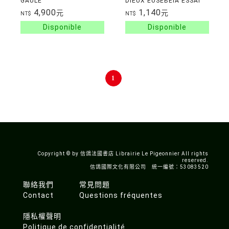
GAULE
DIEUX EUSEBEIA ESSAI
SUR PIETE EN GRECE
4,900
1,140
元
元
NT$
NT$
ANCIENNE
1
Copyright © by 信鴿法國書店 Librairie Le Pigeonnier All rights
reserved.
信鴿國際文化有限公司 統一編號：53083520
聯絡我們
常見問題
Contact
Questions fréquentes
隱私權聲明
Politique de confidentialité