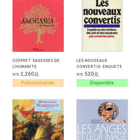
COFFRET SAGESSES DE
LES NOUVEAUX
L'HUMANITE
CONVERTIS- ENQUETE
SUR DES CHRETIENS,
2,260
520
元
元
NT$
NT$
DES JUIFS ET DES
MUSULMANS PAS COMME
LES AUTRES