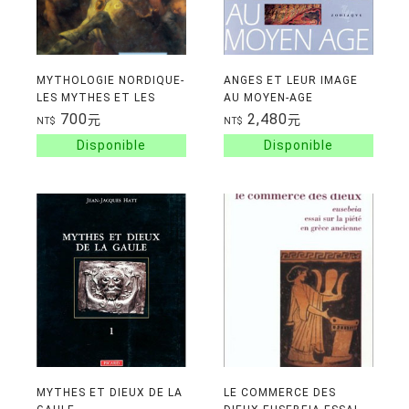
MYTHOLOGIE NORDIQUE-
ANGES ET LEUR IMAGE
LES MYTHES ET LES
AU MOYEN-AGE
LEGENDES DES DIEUX
700
2,480
元
元
NT$
NT$
NORDIQUES
MYTHES ET DIEUX DE LA
LE COMMERCE DES