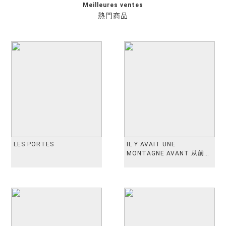
Meilleures ventes
熱門商品
LES PORTES
IL Y AVAIT UNE
MONTAGNE AVANT 从前有
座山