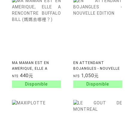
MA MAMAN EST EN
EN ATTENDANT
AMERIQUE, ELLE A
BOJANGLES - NOUVELLE
RENCONTRE BUFFALO
EDITION
440
1,050
元
元
NT$
NT$
BILL (媽媽去哪裡？)