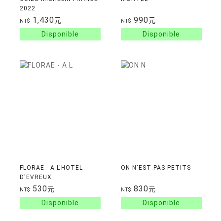
2022
1,430
990
元
元
NT$
NT$
FLORAE - A L'HOTEL
ON N'EST PAS PETITS
D'EVREUX
530
830
元
元
NT$
NT$