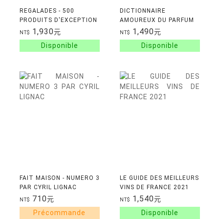
REGALADES - 500
DICTIONNAIRE
PRODUITS D'EXCEPTION
AMOUREUX DU PARFUM
A SE FAIRE LIVRER CHEZ
1,930
1,490
元
元
NT$
NT$
SOI !
FAIT MAISON - NUMERO 3
LE GUIDE DES MEILLEURS
PAR CYRIL LIGNAC
VINS DE FRANCE 2021
710
1,540
元
元
NT$
NT$