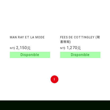
MAN RAY ET LA MODE
FEES DE COTTINGLEY (現
書微瑕)
2,150
1,270
元
元
NT$
NT$
1