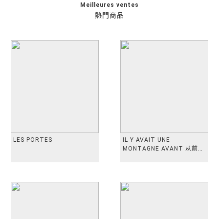
Meilleures ventes
熱門商品
LES PORTES
IL Y AVAIT UNE
MONTAGNE AVANT 从前有
座山