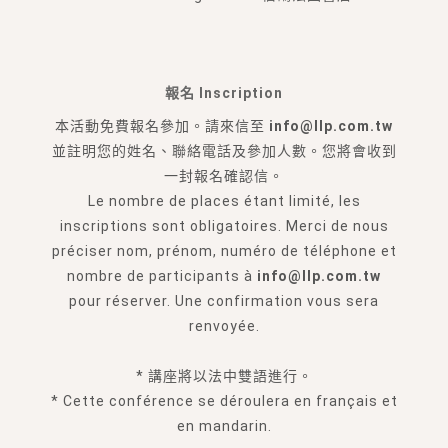
報名 Inscription
本活動免費報名參加。請來信至
info@llp.com.tw
並註明您的姓名、聯絡電話及參加人數。您將會收到
一封報名確認信。
Le nombre de places étant limité, les
inscriptions sont obligatoires. Merci de nous
préciser nom, prénom, numéro de téléphone et
nombre de participants à
info@llp.com.tw
pour réserver. Une confirmation vous sera
renvoyée.
* 講座將以法中雙語進行。
* Cette conférence se déroulera en français et
en mandarin.