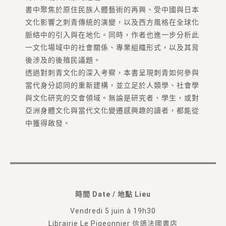
書中聚焦於原住民族人體藝術的再興、受中國與日本
文化影響之刺青傳統的演變，以及西方風格在全球化
脈絡中的引入與在地化。同時，作者也進一步分析此
一文化場域中的社會關係、專業組織形式，以及其背
後涉及的後殖民議題。
透過對刺青文化的深入考察，本書呈現刺青如何參與
當代身分認同的重新建構，並立足於人類學、社會學
與文化研究的交會領域。無論是研究者、學生，或對
亞洲身體文化與當代文化變遷感興趣的讀者，都能從
中獲得啟發。
時間 Date / 地點 Lieu
Vendredi 5 juin à 19h30
Librairie Le Pigeonnier 信鴿法國書店