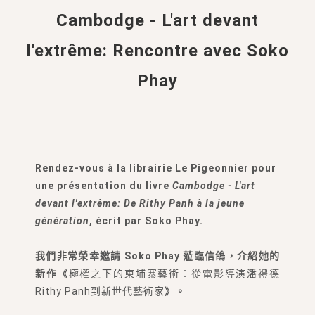
Cambodge - L'art devant
l'extrême: Rencontre avec Soko
Phay
Rendez-vous à la librairie Le Pigeonnier pour
une présentation du livre
Cambodge - L'art
devant l'extrême: De Rithy Panh à la jeune
génération
, écrit par Soko Phay.
我們非常榮幸邀請 Soko Phay 蒞臨信鴿，介紹她的
新作《
極權之下的柬埔寨藝術：從電影導演潘禮德
Rithy Panh到新世代藝術家
》。