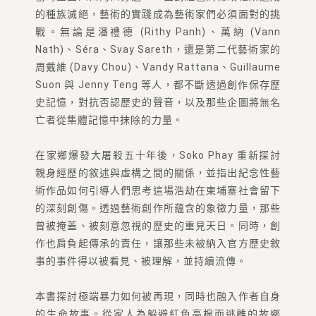
的種族滅絕，藝術的實踐成為藝術家們必須面對的挑
戰。無論是潘禮德 (Rithy Panh)、萬納 (Vann
Nath)、Séra、Svay Sareth，還是第二代藝術家的
周戴維 (Davy Chou)、Vandy Rattana、Guillaume
Suon 與 Jenny Teng 等人，都不斷透過創作保存歷
史記憶，對抗否認歷史的聲音，以及那些企圖將無名
亡者從集體記憶中抹除的力量。
在家鄉爆發大屠殺五十年後，Soko Phay 重新探討
親身經歷的敘述與虛構之間的關係，並指出紀念性藝
術作品如何引導人們思考這場浩劫在柬埔寨社會留下
的深刻創傷。透過藝術創作所蘊含的象徵力量，那些
曾被掩蓋、被刻意忽視的歷史的重見天日。同時，創
作也肩負起傳承的責任，讓那些未被納入官方歷史敘
事的事件得以被看見、被理解，並持續流傳。
本書探討極端暴力如何被再現，同時也融入作者自身
的生命故事。從家人為躲避紅色高棉而逃離的故鄉