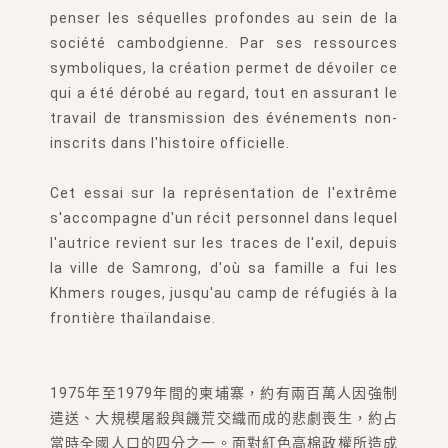
penser les séquelles profondes au sein de la
société cambodgienne. Par ses ressources
symboliques, la création permet de dévoiler ce
qui a été dérobé au regard, tout en assurant le
travail de transmission des événements non-
inscrits dans l'histoire officielle.
Cet essai sur la représentation de l'extrême
s'accompagne d'un récit personnel dans lequel
l'autrice revient sur les traces de l'exil, depuis
la ville de Samrong, d'où sa famille a fui les
Khmers rouges, jusqu'au camp de réfugiés à la
frontière thaïlandaise.
1975年至1979年間的柬埔寨，約有兩百萬人因強制
遣送、大規模屠殺與饑荒交織而成的悲劇喪生，約占
當時全國人口的四分之一。面對紅色高棉政權所造成