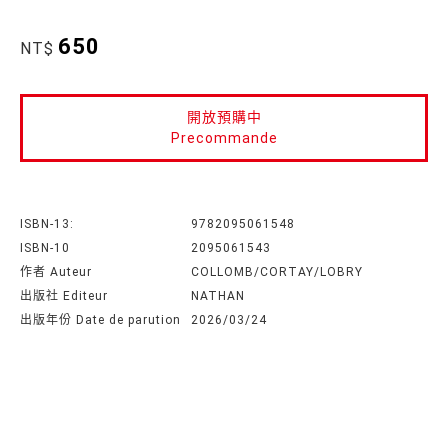
650
NT$
開放預購中
Precommande
ISBN-13:
9782095061548
ISBN-10
2095061543
作者 Auteur
COLLOMB/CORTAY/LOBRY
出版社 Editeur
NATHAN
出版年份 Date de parution
2026/03/24