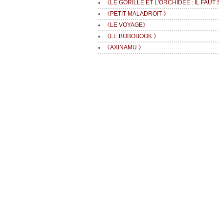
《LE GORILLE ET L'ORCHIDEE : IL FAUT 
《PETIT MALADROIT 》
《LE VOYAGE》
《LE BOBOBOOK 》
《AXINAMU 》