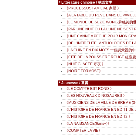
＊Littérature chinoise / 華語文學
《PROCESSUS FAMILIAL 家變 》
《A LA TABLE DU REVE DANS LE PAVIL
《LE MONDE DE SUZIE WONG/蘇絲黃的
《PAR UNE NUIT OU LA LUNE NE S'E
《UNE CANNE A PECHE POUR MON GR
《DE L'INFIDELITE : ANTHOLOGIES DE L
《LA CHINE EN DIX MOTS 十個詞彙裡的
《CITE DE LA POUSSIERE ROUGE 紅
《NUIT GLACEE 寒夜 》
《NOIRE FORMOSE》
＊Jeunesse / 童書
《LE COMPTE EST ROND 》
《LES NOUVEAUX DINOSAURES 》
《MUSICIENS DE LA VILLE DE BREME (3-
《L'HISTOIRE DE FRANCE EN BD T1 DE L
《L'HISTOIRE DE FRANCE EN BD T2 》
《LA NAISSANCE(6ans+)》
《COMPTER LA VIE》