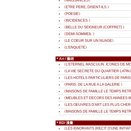
《NAISSANCES》
《ETRE PERE, DISENT-ILS 》
《POESIE》
《INCIDENCES 》
《BELLE DU SEIGNEUR (COFFRET) 》
《DEMI-SOMMEIL 》
《LE COEUR SUR UN NUAGE》
《L'ENQUETE》
＊Art / 藝術
《L'ETERNEL MASCULIN. ICONES DE MO
《LA VIE SECRETE DU QUARTIER LATIN
《LES HOTELS PARTICULIERS DE PARIS
《PARIS. DE LA RUE A LA GALERIE 》
《MAISONS DE FAMILLE LE TEMPS RET
《MEUBLES ET DECORS DES ANNEES 
《LES OEUVRES D'ART LES PLUS CHE
《MAISONS DE FAMILLE LE TEMPS RET
＊BD/ 漫畫
《LES IGNORANTS (RECIT D'UNE INITIA