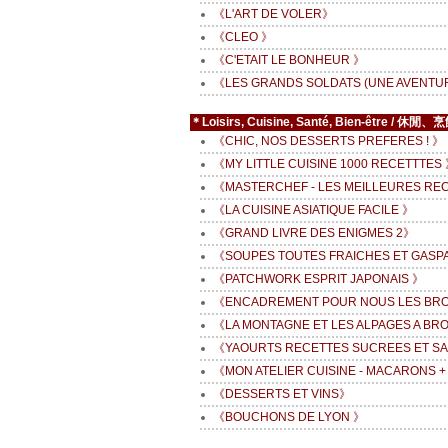
《L'ART DE VOLER》
《CLEO 》
《C'ETAIT LE BONHEUR 》
《LES GRANDS SOLDATS (UNE AVENTU
＊Loisirs, Cuisine, Santé, Bien-être 
《CHIC, NOS DESSERTS PREFERES ! 》
《MY LITTLE CUISINE 1000 RECETTTES
《MASTERCHEF - LES MEILLEURES RE
《LA CUISINE ASIATIQUE FACILE 》
《GRAND LIVRE DES ENIGMES 2》
《SOUPES TOUTES FRAICHES ET GASP
《PATCHWORK ESPRIT JAPONAIS 》
《ENCADREMENT POUR NOUS LES BR
《LA MONTAGNE ET LES ALPAGES A BRO
《YAOURTS RECETTES SUCREES ET S
《MON ATELIER CUISINE - MACARONS +
《DESSERTS ET VINS》
《BOUCHONS DE LYON 》