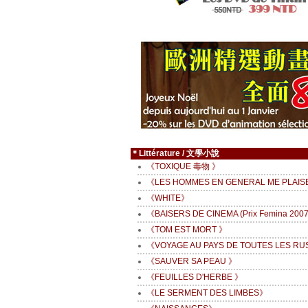
＊Littérature / 文學小說
《TOXIQUE 毒物 》
《LES HOMMES EN GENERAL ME PLAIS
《WHITE》
《BAISERS DE CINEMA (Prix Femina 200
《TOM EST MORT 》
《VOYAGE AU PAYS DE TOUTES LES RU
《SAUVER SA PEAU 》
《FEUILLES D'HERBE 》
《LE SERMENT DES LIMBES》