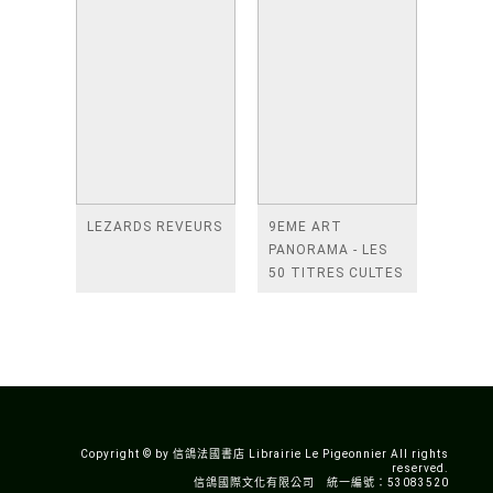
LEZARDS REVEURS
9EME ART
PANORAMA - LES
50 TITRES CULTES
DE LA BANDE
DESSINEE
ASIATIQUE
Copyright © by 信鴿法國書店 Librairie Le Pigeonnier All rights
reserved.
信鴿國際文化有限公司 統一編號：53083520