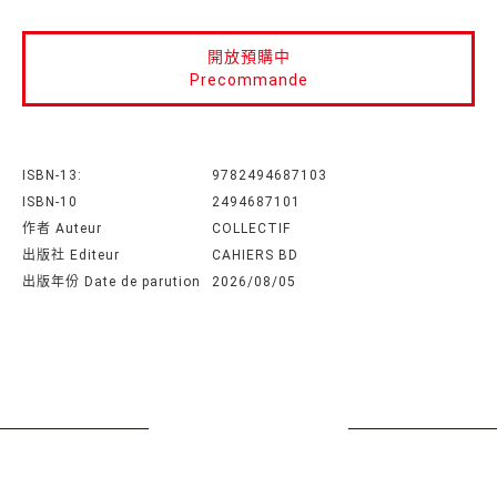
開放預購中
Precommande
ISBN-13:
9782494687103
ISBN-10
2494687101
作者 Auteur
COLLECTIF
出版社 Editeur
CAHIERS BD
出版年份 Date de parution
2026/08/05