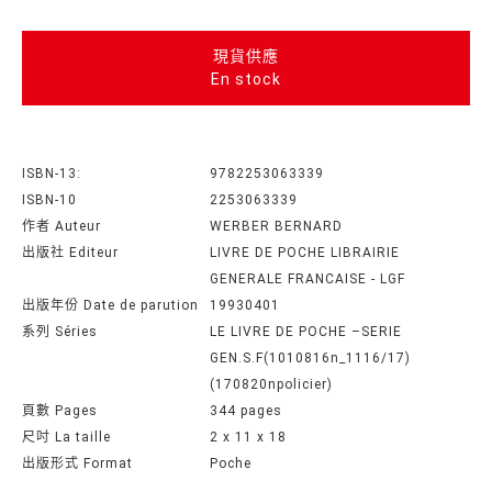
現貨供應
En stock
ISBN-13:
9782253063339
ISBN-10
2253063339
作者 Auteur
WERBER BERNARD
出版社 Editeur
LIVRE DE POCHE LIBRAIRIE
GENERALE FRANCAISE - LGF
出版年份 Date de parution
19930401
系列 Séries
LE LIVRE DE POCHE –SERIE
GEN.S.F(1010816n_1116/17)
(170820npolicier)
頁數 Pages
344 pages
尺吋 La taille
2 x 11 x 18
出版形式 Format
Poche