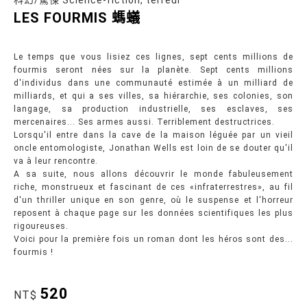
科幻/驚悚 Science-fiction, terreur
LES FOURMIS 螞蟻
Le temps que vous lisiez ces lignes, sept cents millions de
fourmis seront nées sur la planète. Sept cents millions
d'individus dans une communauté estimée à un milliard de
milliards, et qui a ses villes, sa hiérarchie, ses colonies, son
langage, sa production industrielle, ses esclaves, ses
mercenaires... Ses armes aussi. Terriblement destructrices.
Lorsqu'il entre dans la cave de la maison léguée par un vieil
oncle entomologiste, Jonathan Wells est loin de se douter qu'il
va à leur rencontre.
A sa suite, nous allons découvrir le monde fabuleusement
riche, monstrueux et fascinant de ces «infraterrestres», au fil
d'un thriller unique en son genre, où le suspense et l'horreur
reposent à chaque page sur les données scientifiques les plus
rigoureuses.
Voici pour la première fois un roman dont les héros sont des...
fourmis !
520
NT$