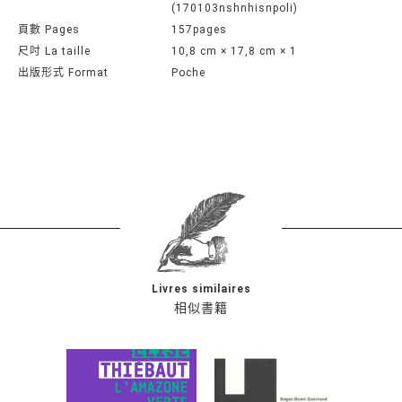
(170103nshnhisnpoli)
頁數 Pages
157pages
尺吋 La taille
10,8 cm × 17,8 cm × 1
出版形式 Format
Poche
Livres similaires
相似書籍