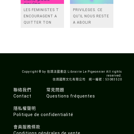
LES FEMINISTES T
PRIVILEGES. CE
ENCOURAGENT A
QU'IL NOUS RESTE
QUITTER TON
A ABOLIR
MARI, TUER TES
ENFANTS,
PRATIQUER LA
SORCELLERIE,
DETRUIR
Copyright © by 信鴿法國書店 Librairie Le Pigeonnier All rights
reserved.
信鴿國際文化有限公司 統一編號：53083520
聯絡我們
常見問題
Contact
Questions fréquentes
隱私權聲明
Politique de confidentialité
會員服務條款
Conditions générales de vente