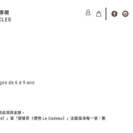
專欄
CLES
 de 6 à 9 ans
限品項與金額，
ilée》」或「鄒駿昇《禮物 Le Cadeau》」法國版海報一張，數