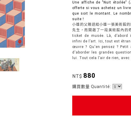
Une affiche de "Nuit étoilée"
offerte si vous achetez un livr
que soit le montant. Le nombre
suite !
小雄的父親送給小雄一張美術館的
先生，而開啟了一段美術館內的奇幻旅程。 La 
ticket de musée. Là, d’abord 
infini de l’art. Ici, tout est ét
œuvre ? Qu'en pensez ? Petit à
d'aborder les grandes questions
lui. Tout cela l’air de rien, ave
880
NT$
購買數量 Quantité: