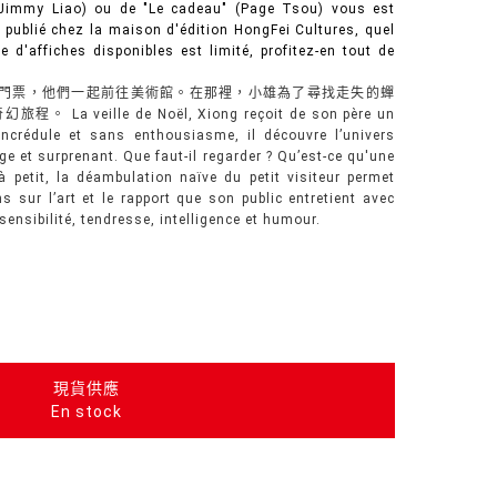
 (Jimmy Liao) ou de "Le cadeau" (Page Tsou) vous est
e publié chez la maison d'édition HongFei Cultures, quel
 d'affiches disponibles est limité, profitez-en tout de
門票，他們一起前往美術館。在那裡，小雄為了尋找走失的蟬
veille de Noël, Xiong reçoit de son père un
incrédule et sans enthousiasme, il découvre l’univers
range et surprenant. Que faut-il regarder ? Qu’est-ce qu'une
 petit, la déambulation naïve du petit visiteur permet
 sur l’art et le rapport que son public entretient avec
c sensibilité, tendresse, intelligence et humour.
現貨供應
En stock