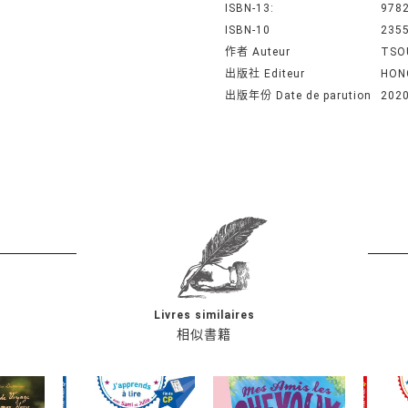
ISBN-13:
978
ISBN-10
235
作者 Auteur
TSO
出版社 Editeur
HON
出版年份 Date de parution
202
Livres similaires
相似書籍