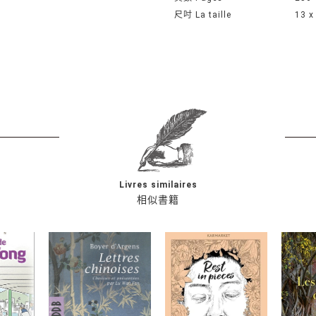
尺吋 La taille
13 x
Livres similaires
相似書籍