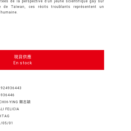
tées de la perspective d’un jeune scientifique gay sur
lle de Taïwan, ces récits troublants représentent un
n humaine.
現貨供應
En stock
2924936443
4936446
 CHIH-YING 賴志穎
LI FELICIA
HTAG
3/05/01