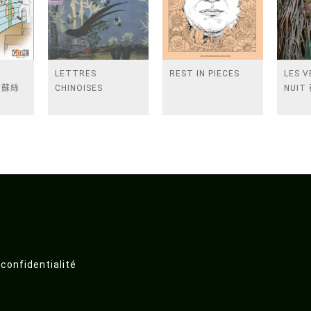
E
LETTRES
REST IN PIECES
LES V
G/蘇絲
CHINOISES
NUI
 confidentialité