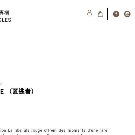
專欄
CLES
se
OUGE （匿逃者）
tion La libellule rouge offrent des moments d’une rare