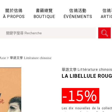
關於信鴿
書籍總覽
信鴿活動
信鴿
À PROPOS
BOUTIQUE
ÉVÉNEMENTS
ARTI
sie
>
華語文學 Littérature chinoise
華語文學 Littérature chinoi
LA LIBELLULE R
Les dix nouvelles de la collec