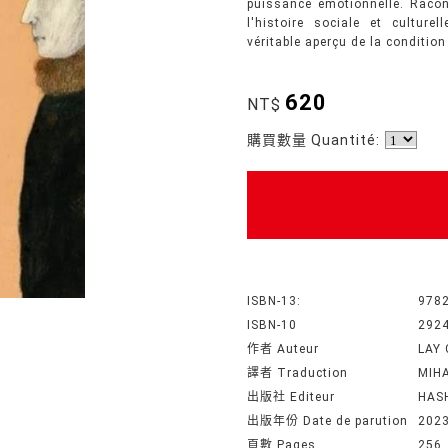
puissance émotionnelle. Racon
l'histoire sociale et culture
véritable aperçu de la conditio
620
NT$
購買數量 Quantité:
ISBN-13:
978
ISBN-10
292
作者 Auteur
LAY
譯者 Traduction
MIHA
出版社 Editeur
HAS
出版年份 Date de parution
202
頁數 Pages
256