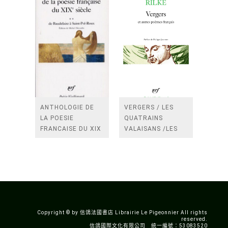
ANTHOLOGIE DE
VERGERS / LES
LA POESIE
QUATRAINS
FRANCAISE DU XIX
VALAISANS /LES
SIECLE (TOME 2-DE
ROSES /LES
BAUDELAIRE A
FENETRES
SAINT-POL-ROUX)
/TENDRES IMPOTS
A LA FRANCE
Copyright © by 信鴿法國書店 Librairie Le Pigeonnier All rights
reserved.
信鴿國際文化有限公司 統一編號：53083520