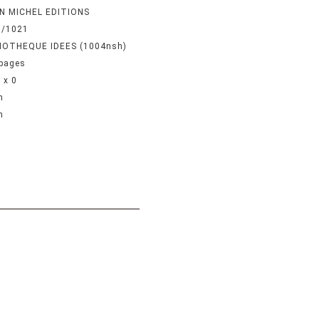
N MICHEL EDITIONS
9/1021
IOTHEQUE IDEES (1004nsh)
pages
0 x 0
n
n