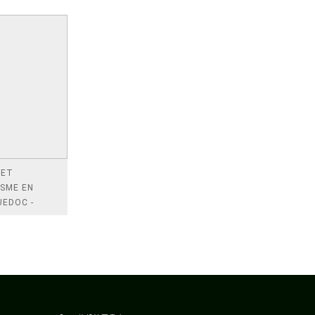
 ET
ISME EN
UEDOC -
EAUX 12