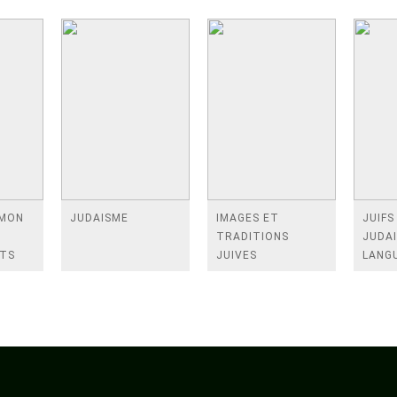
 MON
JUDAISME
IMAGES ET
JUIFS
T
TRADITIONS
JUDA
ITS
JUIVES
LANG
FANJ