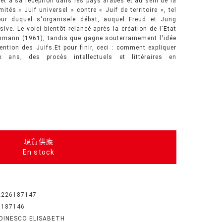
 et à sa réception dans les pays arabes et au sein de la
mités.« Juif universel » contre « Juif de territoire », tel
ur duquel s'organisele débat, auquel Freud et Jung
ive. Le voici bientôt relancé après la création de l'Etat
ichmann (1961), tandis que gagne souterrainement l'idée
ention des Juifs.Et pour finir, ceci : comment expliquer
ix ans, des procès intellectuels et littéraires en
現貨供應
En stock
2226187147
6187146
DINESCO ELISABETH