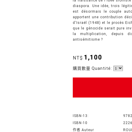
la naissance de l'idée sioniste
diaspora. Une idée, trois légiti
est désormais le couple auto
apportent une contribution décis
d'Israël (1948) et le procès E
que le génocide serait pure inv
la multiplication, depuis d
antisémitisme ?
1,100
NT$
購買數量 Quantité:
ISBN-13:
978
ISBN-10
222
作者 Auteur
ROU