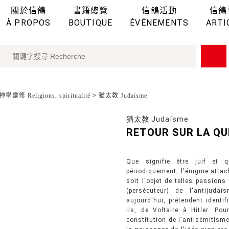
關於信鴿
書籍總覽
信鴿活動
信鴿
À PROPOS
BOUTIQUE
ÉVÉNEMENTS
ARTI
學靈修 Religions, spiritualité
>
猶太教 Judaïsme
猶太教 Judaïsme
RETOUR SUR LA QU
Que signifie être juif et q
périodiquement, l'énigme attac
soit l'objet de telles passions
(persécuteur) de l'antijuda
aujourd'hui, prétendent identif
ils, de Voltaire à Hitler. P
constitution de l'antisémitisme