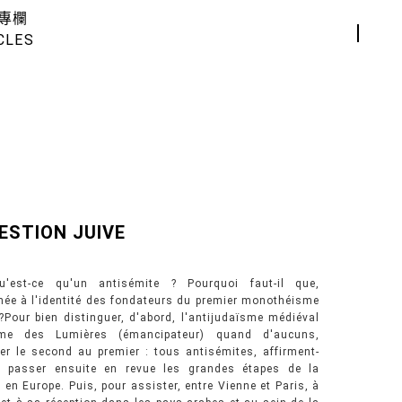
專欄
CLES
ESTION JUIVE
u'est-ce qu'un antisémite ? Pourquoi faut-il que,
hée à l'identité des fondateurs du premier monothéisme
 ?Pour bien distinguer, d'abord, l'antijudaïsme médiéval
ïsme des Lumières (émancipateur) quand d'aucuns,
ier le second au premier : tous antisémites, affirment-
our passer ensuite en revue les grandes étapes de la
 en Europe. Puis, pour assister, entre Vienne et Paris, à