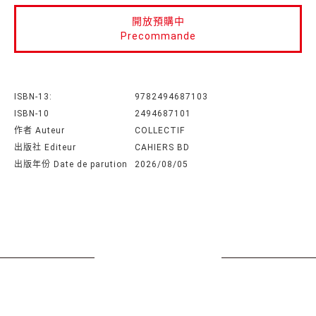
開放預購中
Precommande
ISBN-13:
9782494687103
ISBN-10
2494687101
作者 Auteur
COLLECTIF
出版社 Editeur
CAHIERS BD
出版年份 Date de parution
2026/08/05