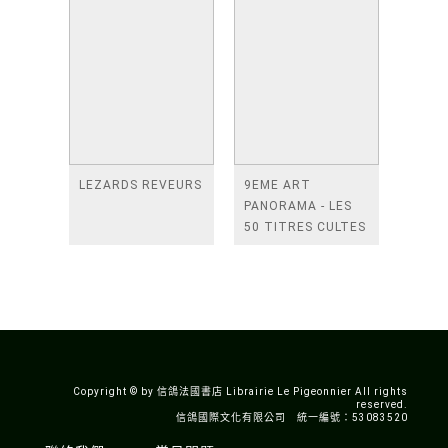
LEZARDS REVEURS
9EME ART
PANORAMA - LES
50 TITRES CULTES
DE LA BANDE
DESSINEE
ASIATIQUE
Copyright © by 信鴿法國書店 Librairie Le Pigeonnier All rights
reserved.
信鴿國際文化有限公司 統一編號：53083520