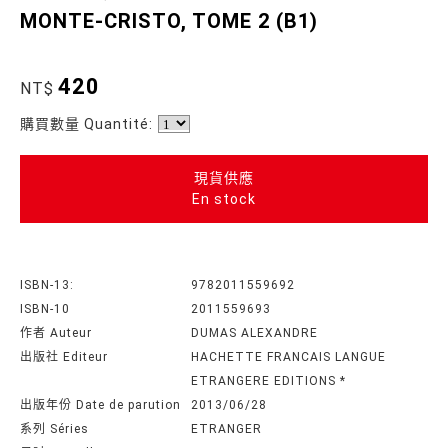
MONTE-CRISTO, TOME 2 (B1)
420
NT$
購買數量 Quantité:
現貨供應
En stock
ISBN-13:
9782011559692
ISBN-10
2011559693
作者 Auteur
DUMAS ALEXANDRE
出版社 Editeur
HACHETTE FRANCAIS LANGUE
ETRANGERE EDITIONS *
出版年份 Date de parution
2013/06/28
系列 Séries
ETRANGER