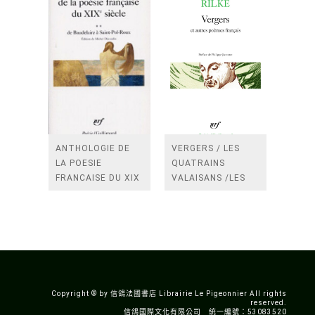
ANTHOLOGIE DE
VERGERS / LES
LA POESIE
QUATRAINS
FRANCAISE DU XIX
VALAISANS /LES
SIECLE (TOME 2-DE
ROSES /LES
BAUDELAIRE A
FENETRES
SAINT-POL-ROUX)
/TENDRES IMPOTS
A LA FRANCE
Copyright © by 信鴿法國書店 Librairie Le Pigeonnier All rights
reserved.
信鴿國際文化有限公司 統一編號：53083520