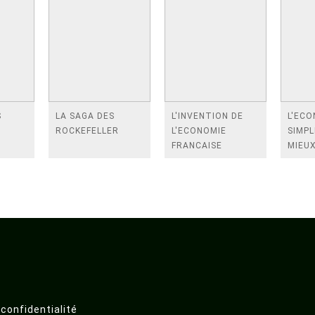
S
LA SAGA DES
L'INVENTION DE
L'EC
ROCKEFELLER
L'ECONOMIE
SIMPL
FRANCAISE
MIEU
COMP
COMP
MOND
 confidentialité