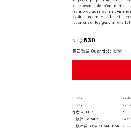
en place qui pourrait bientôt ba
de moyens de s’en sortir ! 
technologiques qui ne demandent
avoir le courage d’affronter ma
reporter sur les générations fu
830
NT$
購買數量 Quantité:
ISBN-13:
978
ISBN-10
221
作者 Auteur
ATT
出版社 Editeur
FAY
出版年份 Date de parution
201