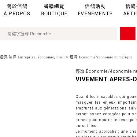
關於信鴿
書籍總覽
信鴿活動
信鴿
À PROPOS
BOUTIQUE
ÉVÉNEMENTS
ARTI
濟/法律 Entreprise, économie, droit
>
經濟 Économie/économie numérique
經濟 Économie/économie n
VIVEMENT APRES-
Quand les incapables qui gouve
masquer les enjeux important
emprunté aux générations suiva
seront assez enragées pour se 
armes pour nourrir le désespoi
auront lieu.
Le moment approche : une crise