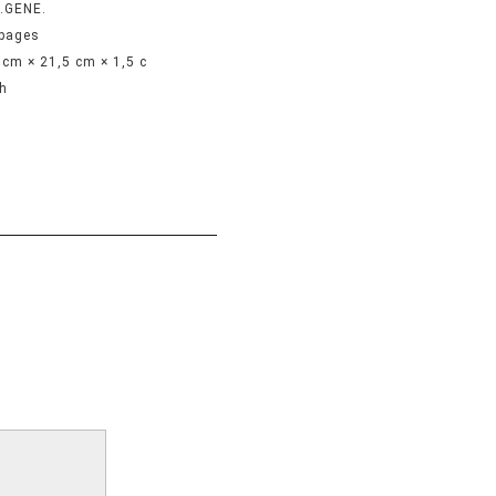
.GENE.
pages
 cm × 21,5 cm × 1,5 c
h