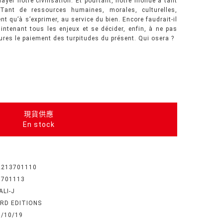
layer notre civilisation. Et pourtant, notre monde a tant
Tant de ressources humaines, morales, culturelles,
 qu’à s’exprimer, au service du bien. Encore faudrait-il
intenant tous les enjeux et se décider, enfin, à ne pas
tures le paiement des turpitudes du présent. Qui osera ?
現貨供應
En stock
2213701110
3701113
ALI-J
ARD EDITIONS
6/10/19