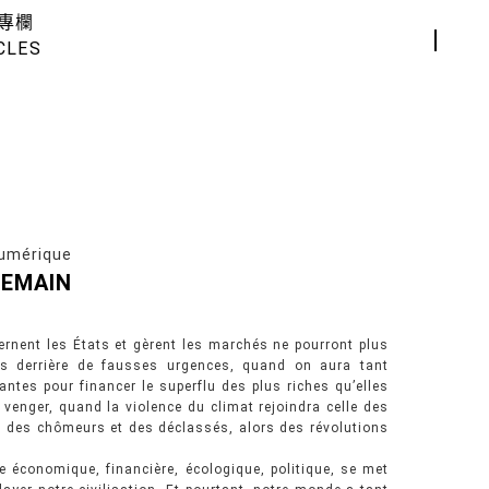
專欄
CLES
umérique
DEMAIN
rnent les États et gèrent les marchés ne pourront plus
s derrière de fausses urgences, quand on aura tant
ntes pour financer le superflu des plus riches qu’elles
venger, quand la violence du climat rejoindra celle des
r des chômeurs et des déclassés, alors des révolutions
 économique, financière, écologique, politique, se met