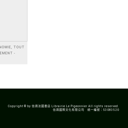
ONOMIE, TOUT
EMENT -
X
RENDRE LA
LEXITE DU
E ACTUEL
Copyright © by 信鴿法國書店 Librairie Le Pigeonnier All rights reserved.
信鴿國際文化有限公司 統一編號：53083520