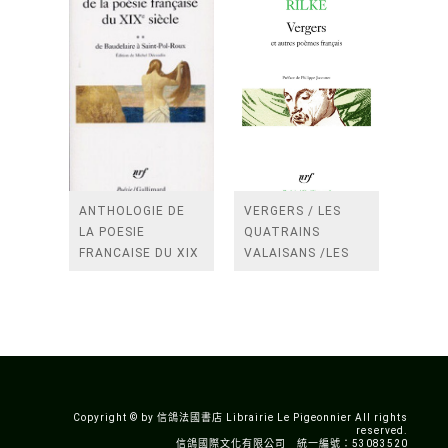
ANTHOLOGIE DE
VERGERS / LES
LA POESIE
QUATRAINS
FRANCAISE DU XIX
VALAISANS /LES
SIECLE (TOME 2-DE
ROSES /LES
BAUDELAIRE A
FENETRES
SAINT-POL-ROUX)
/TENDRES IMPOTS
A LA FRANCE
Copyright © by 信鴿法國書店 Librairie Le Pigeonnier All rights
reserved.
信鴿國際文化有限公司 統一編號：53083520