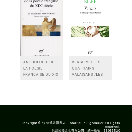
ANTHOLOGIE DE
VERGERS / LES
LA POESIE
QUATRAINS
FRANCAISE DU XIX
VALAISANS /LES
SIECLE (TOME 2-DE
ROSES /LES
BAUDELAIRE A
FENETRES
SAINT-POL-ROUX)
/TENDRES IMPOTS
A LA FRANCE
Copyright © by 信鴿法國書店 Librairie Le Pigeonnier All rights
reserved.
信鴿國際文化有限公司 統一編號：53083520