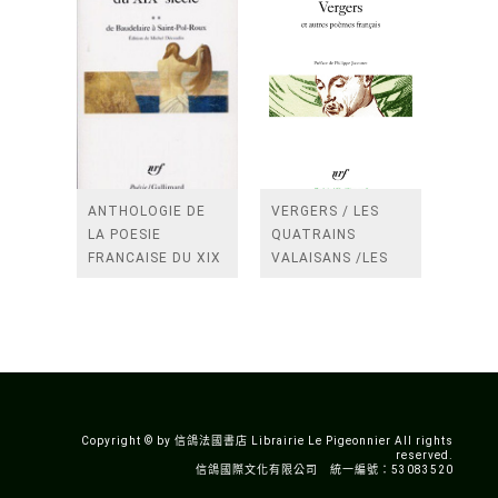
ANTHOLOGIE DE
VERGERS / LES
LA POESIE
QUATRAINS
FRANCAISE DU XIX
VALAISANS /LES
SIECLE (TOME 2-DE
ROSES /LES
BAUDELAIRE A
FENETRES
SAINT-POL-ROUX)
/TENDRES IMPOTS
A LA FRANCE
Copyright © by 信鴿法國書店 Librairie Le Pigeonnier All rights
reserved.
信鴿國際文化有限公司 統一編號：53083520